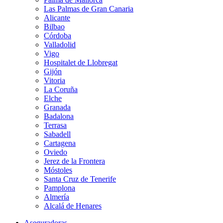
Las Palmas de Gran Canaria
Alicante
Bilbao
Córdoba
Valladolid
Vigo
Hospitalet de Llobregat
Gijón
Vitoria
La Coruña
Elche
Granada
Badalona
Terrasa
Sabadell
Cartagena
Oviedo
Jerez de la Frontera
Móstoles
Santa Cruz de Tenerife
Pamplona
Almería
Alcalá de Henares
Aseguradoras