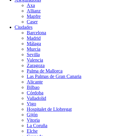
Axa
Allianz
Mapfre
Caser
Ciudades
Barcelona
Madrid
Málaga
Murcia
Sevilla
Valencia
Zaragoza
Palma de Mallorca
Las Palmas de Gran Canaria
Alicante
Bilbao
Córdoba
Valladolid
Vigo
Hospitalet de Llobregat
Gijón
Vitoria
La Coruña
Elche