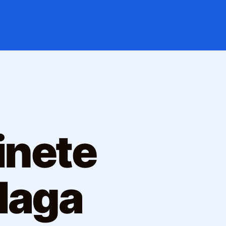
inete
álaga