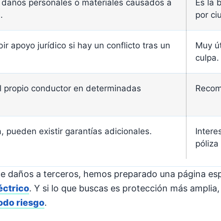
 daños personales o materiales causados a
Es la 
.
por ci
bir apoyo jurídico si hay un conflicto tras un
Muy út
culpa.
l propio conductor en determinadas
Recome
, pueden existir garantías adicionales.
Intere
póliza
 de daños a terceros, hemos preparado una página esp
éctrico
. Y si lo que buscas es protección más amplia
todo riesgo
.