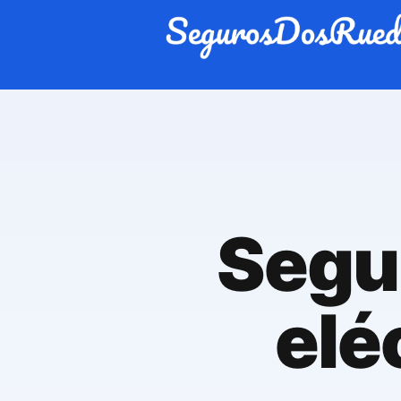
Segur
elé