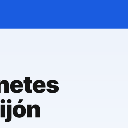
inetes
ijón