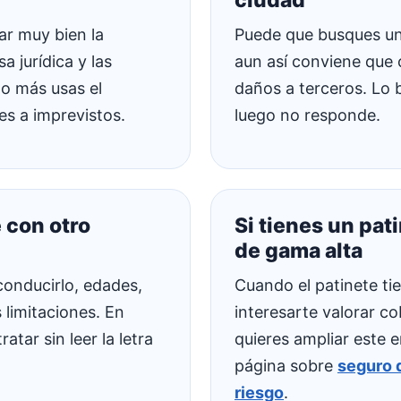
ciudad
ar muy bien la
Puede que busques una
a jurídica y las
aun así conviene que
o más usas el
daños a terceros. Lo b
es a imprevistos.
luego no responde.
 con otro
Si tienes un pat
de gama alta
conducirlo, edades,
Cuando el patinete ti
 limitaciones. En
interesarte valorar co
tar sin leer la letra
quieres ampliar este 
página sobre
seguro d
riesgo
.