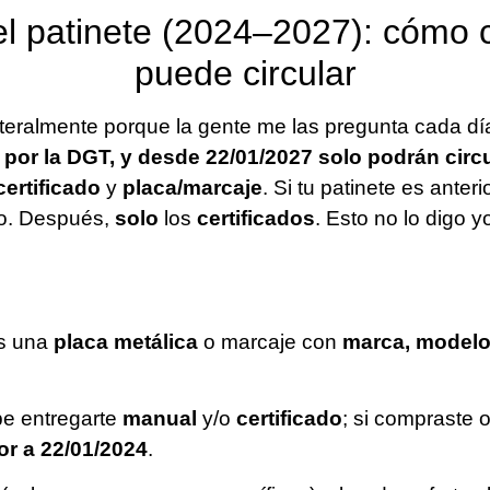
el patinete (2024–2027): cómo
puede circular
literalmente porque la gente me las pregunta cada dí
o por la DGT, y desde 22/01/2027 solo podrán circ
ertificado
y
placa/marcaje
. Si tu patinete es anter
do. Después,
solo
los
certificados
. Esto no lo digo yo
is una
placa metálica
o marcaje con
marca, modelo,
ebe entregarte
manual
y/o
certificado
; si compraste o
or a 22/01/2024
.