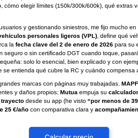
o, cómo elegir límites (150k/300k/600k), qué extras
suarios y gestionando siniestros, me fijo mucho en
vehículos personales ligeros (VPL)
, define qué ve
rca la
fecha clave del 2 de enero de 2026
para su e
 sin seguro o sin certificado DGT cuando toque, pasa
queña: solo lo esencial, bien explicado y con ejemplo
que se entienda qué cubre la RC y cuándo compensa a
y grandes marcas con páginas muy trabajadas.
MAP
dentes y daños propios;
Mutua
empuja su
calculado
 trayecto
desde su app (he visto
“por menos de 39
e 25 €/año
con comparativa clara y
acompañamien
Calcular precio