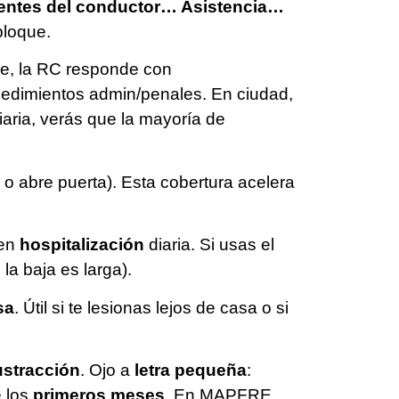
dentes del conductor… Asistencia…
bloque.
che, la RC responde con
edimientos admin/penales. En ciudad,
diaria, verás que la mayoría de
i o abre puerta). Esta cobertura acelera
yen
hospitalización
diaria. Si usas el
la baja es larga).
sa
. Útil si te lesionas lejos de casa o si
ustracción
. Ojo a
letra pequeña
:
e los
primeros meses
. En MAPFRE,