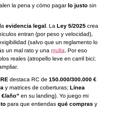
 valen la pena y cómo pagar
lo justo
sin
 la
evidencia legal
. La
Ley 5/2025
crea
hículos entran (por peso y velocidad),
xigibilidad (salvo que un reglamento lo
rás un mal rato y una
multa
. Por eso
s reales (atropello leve en carril bici;
mpliar.
FRE
destaca RC de
150.000/300.000 €
ra
y matrices de coberturas;
Línea
 €/año”
en su landing). Yo juego mi
to
para que entiendas
qué compras
y