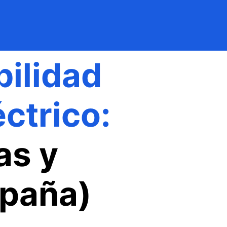
ilidad
éctrico:
as y
spaña)