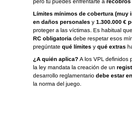
pero tú puedes enfrentarte a
recobros
Límites mínimos de cobertura (muy i
en daños personales
y
1.300.000 € p
proteger a las víctimas. Es habitual q
RC obligatoria
debe respetar esos mín
pregúntate
qué límites
y
qué extras
ha
¿A quién aplica?
A los VPL definidos p
la ley mandata la creación de un
regis
desarrollo reglamentario
debe estar en
la norma del juego.