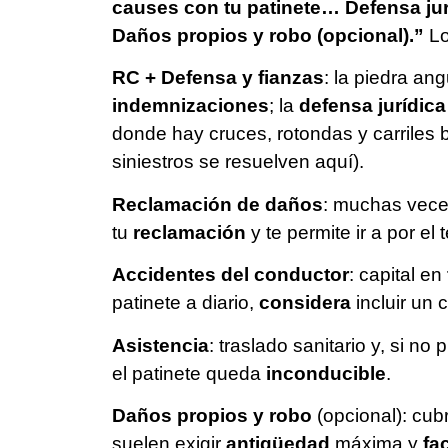
causes con tu patinete… Defensa j
Daños propios y robo (opcional).”
Lo
RC + Defensa y fianzas
: la piedra an
indemnizaciones
; la
defensa jurídica
donde hay cruces, rotondas y carriles 
siniestros se resuelven aquí).
Reclamación de daños
: muchas vec
tu
reclamación
y te permite ir a por el
Accidentes del conductor
: capital en
patinete a diario,
considera
incluir un 
Asistencia
: traslado sanitario y, si no
el patinete queda
inconducible
.
Daños propios y robo
(opcional): cub
suelen exigir
antigüedad
máxima y
fa