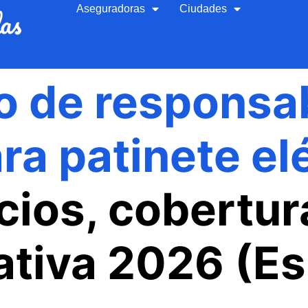
Aseguradoras
Ciudades
o de responsab
ara patinete el
cios, cobertur
tiva 2026 (E