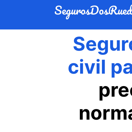
Segur
civil p
pre
norma