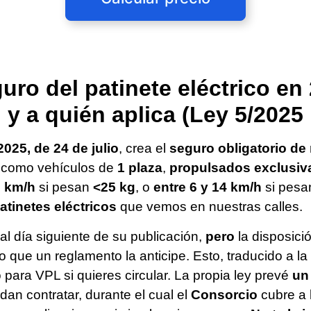
guro del patinete eléctrico e
y a quién aplica (Ley 5/2025
2025, de 24 de julio
, crea el
seguro obligatorio de 
 como vehículos de
1 plaza
,
propulsados exclusiva
5 km/h
si pesan
<25 kg
, o
entre 6 y 14 km/h
si pes
atinetes eléctricos
que vemos en nuestras calles.
 al día siguiente de su publicación,
pero
la disposici
vo que un reglamento la anticipe. Esto, traducido a la
 para VPL si quieres circular. La propia ley prevé
un
an contratar, durante el cual el
Consorcio
cubre a 