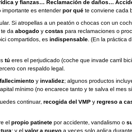
urídica y fianzas… Reclamación de daños… Acci
 importante es entender
por qué
te conviene cada 
gular. Si atropellas a un peatón o chocas con un co
te da
abogado
y
costas
para reclamaciones o proc
bici compartidos, es
indispensable
. (En la práctica 
es
tú
eres el perjudicado (coche que invade carril bic
 tercero con respaldo legal.
fallecimiento
y
invalidez
; algunos productos inclu
capital mínimo (no encarece tanto y te salva el mes si 
 puedes continuar,
recogida del VMP
y
regreso a ca
re el
propio patinete
por accidente, vandalismo o
s
ctura
; y el
valor a nuevo
a veces solo aplica durant